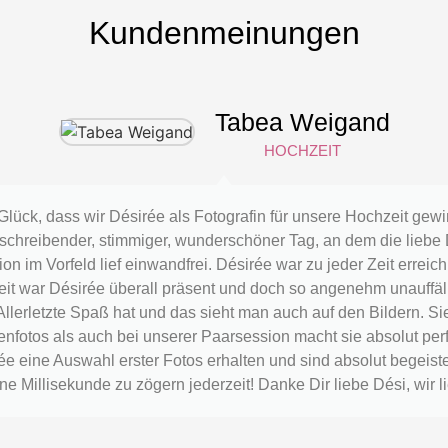
Kundenmeinungen
Tabea Weigand
HOCHZEIT
Glück, dass wir Désirée als Fotografin für unsere Hochzeit gew
eschreibender, stimmiger, wunderschöner Tag, an dem die liebe D
n im Vorfeld lief einwandfrei. Désirée war zu jeder Zeit err
t war Désirée überall präsent und doch so angenehm unauffällig
r Allerletzte Spaß hat und das sieht man auch auf den Bildern. Si
enfotos als auch bei unserer Paarsession macht sie absolut pe
e eine Auswahl erster Fotos erhalten und sind absolut begeist
e Millisekunde zu zögern jederzeit! Danke Dir liebe Dési, wir 