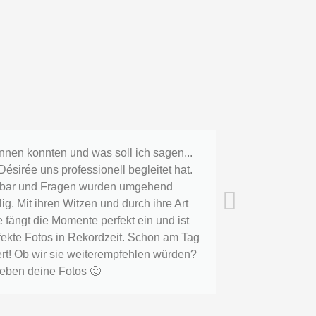
innen konnten und was soll ich sagen...
Vor 6 oder
ésirée uns professionell begleitet hat.
Bilder ma
eichbar und Fragen wurden umgehend
2021 war
. Mit ihren Witzen und durch ihre Art
sagen? D
e fängt die Momente perfekt ein und ist
bezaubernd
rfekte Fotos in Rekordzeit. Schon am Tag
einzelne
ert! Ob wir sie weiterempfehlen würden?
wurden au
lieben deine Fotos 🙂
dankbar fü
machst e