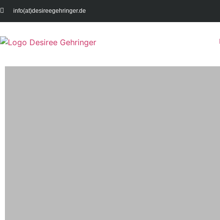
info(at)desireegehringer.de