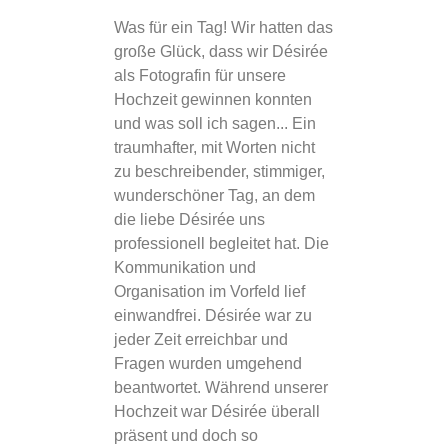
Was für ein Tag! Wir hatten das
Vor 6 oder
große Glück, dass wir Désirée
Désirée in
als Fotografin für unsere
Medien ge
Hochzeit gewinnen konnten
klar, soll
und was soll ich sagen... Ein
heiraten, 
traumhafter, mit Worten nicht
Bilder ma
zu beschreibender, stimmiger,
habe ich s
wunderschöner Tag, an dem
war immer 
die liebe Désirée uns
Arbeit und
professionell begleitet hat. Die
besondere
Kommunikation und
2021 war 
Organisation im Vorfeld lief
soweit un
einwandfrei. Désirée war zu
geheiratet
jeder Zeit erreichbar und
unserer, S
Fragen wurden umgehend
liebe Dési
beantwortet. Während unserer
sagen? Da
Hochzeit war Désirée überall
sich mehr 
präsent und doch so
Bilder sin