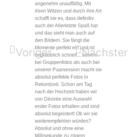
angenehm unauffällig. Mit
mir hätte
ihren Witzen und durch ihre Art
und Désiré
schafft sie es, dass definitiv
bezaubern
auch der Allerletzte Spaß hat
Freundlich
und das sieht man auch auf
und Humor
den Bildern. Sie fängt die
Erwartunge
Momente perfekt ein und ist
übertroffe
Voriger
Nächster
unglaublich schnell... sowohl
Bild (und 
bei Gruppenfotos als auch bei
Meeeeenge
unserer Paarsession macht sie
wieder zu 
absolut perfekte Fotos in
mich zum 
Rekordzeit. Schon am Tag
Momente 
nach der Hochzeit haben wir
wurden au
von Désirée eine Auswahl
besondere
erster Fotos erhalten und sind
eingefang
absolut begeistert! Ob wir sie
nur aus v
weiterempfehlen würden?
weiteremp
Absolut und ohne eine
alle Maßen
Millisekunde zu zögern
was sie f