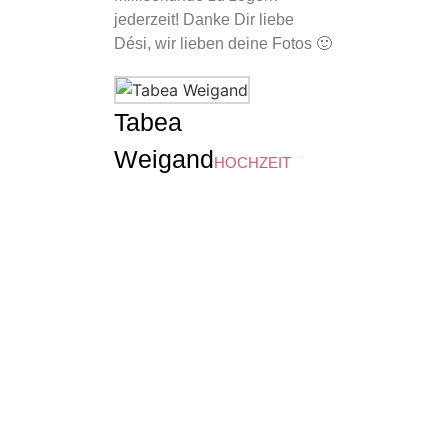
jederzeit! Danke Dir liebe
gemacht ha
Dési, wir lieben deine Fotos 🙂
behalte di
tolle und 
bei. Du m
großartige
Tabea
unfassbar 
Weigand
HOCHZEIT
Bildern! A
darauf, di
sozialen M
Andre
Rober