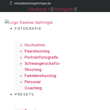
info(at)desireegehringer.de
Facebook-f
Instagram
FOTOGRAFIE
Hochzeiten
Paarshooting
Portraitfotografie
Schwangerschafts-
Shooting
Familienshooting
Personal
Coaching
PRESETS