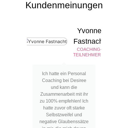
Kundenmeinungen
Yvonne
Fastnacht
COACHING-
TEILNEHMERIN
Ich hatte ein Personal
"Die V
Coaching bei Desiree
Coach
und kann die
war ri
Zusammenarbeit mit ihr
war de
zu 100% empfehlen! Ich
.. Nach
hatte zuvor oft starke
Empf
Selbstzweifel und
glei
negative Glaubenssätze
kurzen