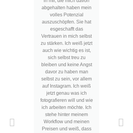
in mir, die mich davon
meine
abgehalten haben mein
Ziele
volles Potenzial
the
auszuschöpfen. Sie hat
beinh
esgeschafft das
Sichtu
Vertrauen in mich selbst
Posti
zu stärken. Ich weiß jetzt
Web
auch wie wichtig es ist,
Ku
sich selbst treu zu
Vorbe
bleiben und keine Angst
prak
davor zu haben man
dazu 
selbst zu sein, vor allem
Fragen
auf Instagram. Ich weiß
sukzes
jetzt genau was ich
wurd
fotografieren will und wie
feinem
ich arbeiten möchte. Ich
dann ei
stehe hinter meinem
Make u
Workflow und meinen
M
Preisen und weiß, dass
prakti