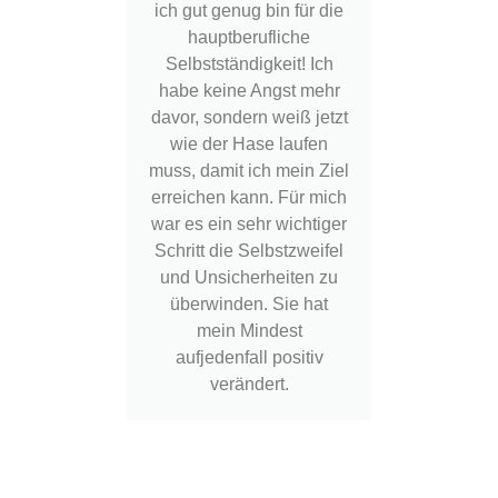
ich gut genug bin für die
Das S
hauptberufliche
spanne
Selbstständigkeit! Ich
denn i
habe keine Angst mehr
übe
davor, sondern weiß jetzt
schau
wie der Hase laufen
un
muss, damit ich mein Ziel
fot
erreichen kann. Für mich
Ansc
war es ein sehr wichtiger
Schritt die Selbstzweifel
Bildbe
und Unsicherheiten zu
so gro
überwinden. Sie hat
Schritt
mein Mindest
zu wer
aufjedenfall positiv
Das C
verändert.
enorm 
ich fre
Gelernt
kann
sei