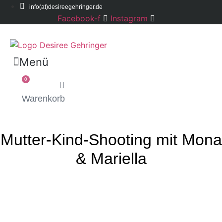
info(at)desireegehringer.de
Facebook-f
Instagram
Menü
0
Warenkorb
Mutter-Kind-Shooting mit Mona
& Mariella