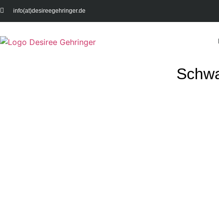
info(at)desireegehringer.de
Schwa