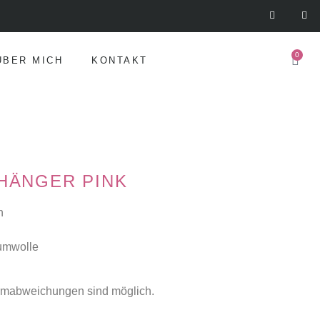
0
ÜBER MICH
KONTAKT
HÄNGER PINK
n
aumwolle
ormabweichungen sind möglich.