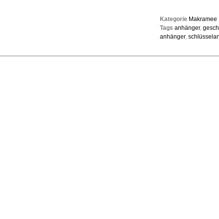
Kategorie
Makramee
Tags
anhänger
,
gesc
anhänger
,
schlüssela