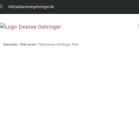
info(at)desireegehringer.de
Startseite
/
Makramee
/ Makramee-Anhänger Pink