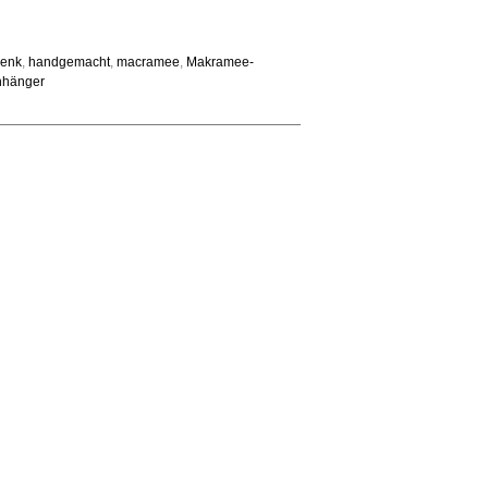
henk
,
handgemacht
,
macramee
,
Makramee-
nhänger