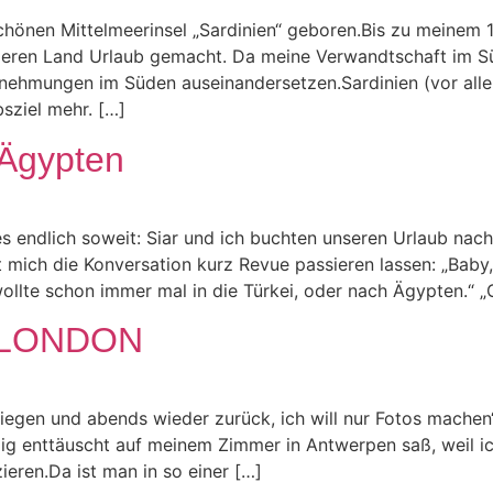
chönen Mittelmeerinsel „Sardinien“ geboren.Bis zu meinem 1
deren Land Urlaub gemacht. Da meine Verwandtschaft im Sü
rnehmungen im Süden auseinandersetzen.Sardinien (vor allem
sziel mehr. […]
 Ägypten
 endlich soweit: Siar und ich buchten unseren Urlaub nac
t mich die Konversation kurz Revue passieren lassen: „Baby,
ollte schon immer mal in die Türkei, oder nach Ägypten.“ „G
 LONDON
egen und abends wieder zurück, ich will nur Fotos machen“ 
öllig enttäuscht auf meinem Zimmer in Antwerpen saß, weil i
ieren.Da ist man in so einer […]